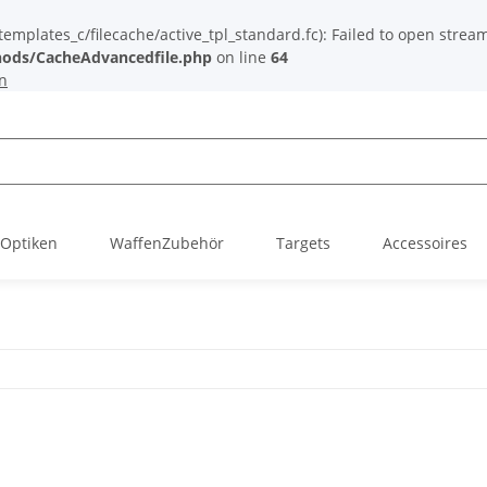
plates_c/filecache/active_tpl_standard.fc): Failed to open stream: 
ods/CacheAdvancedfile.php
on line
64
n
Optiken
WaffenZubehör
Targets
Accessoires