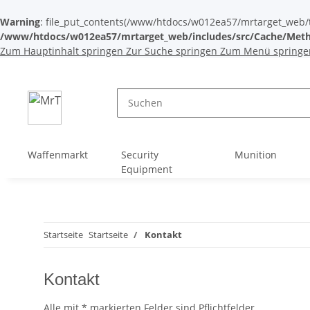
Warning
: file_put_contents(/www/htdocs/w012ea57/mrtarget_web/tem
/www/htdocs/w012ea57/mrtarget_web/includes/src/Cache/Meth
Zum Hauptinhalt springen
Zur Suche springen
Zum Menü springe
Waffenmarkt
Security
Munition
Equipment
Startseite
Startseite
Kontakt
Kontakt
Alle mit
*
markierten Felder sind Pflichtfelder.