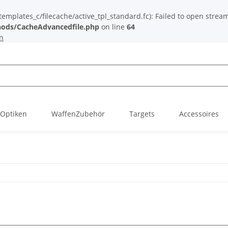
plates_c/filecache/active_tpl_standard.fc): Failed to open stream: 
ods/CacheAdvancedfile.php
on line
64
n
Optiken
WaffenZubehör
Targets
Accessoires