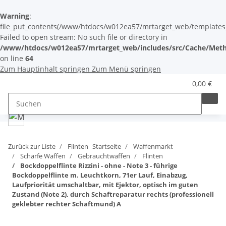
Warning
:
file_put_contents(/www/htdocs/w012ea57/mrtarget_web/templates_c/
Failed to open stream: No such file or directory in
/www/htdocs/w012ea57/mrtarget_web/includes/src/Cache/Meth
on line
64
Zum Hauptinhalt springen
Zum Menü springen
0,00 €
Zurück zur Liste
Flinten
Startseite
Waffenmarkt
Scharfe Waffen
Gebrauchtwaffen
Flinten
Bockdoppelflinte Rizzini - ohne - Note 3 - führige
Bockdoppelflinte m. Leuchtkorn, 71er Lauf, Einabzug,
Laufpriorität umschaltbar, mit Ejektor, optisch im guten
Zustand (Note 2), durch Schaftreparatur rechts (professionell
geklebter rechter Schaftmund) A