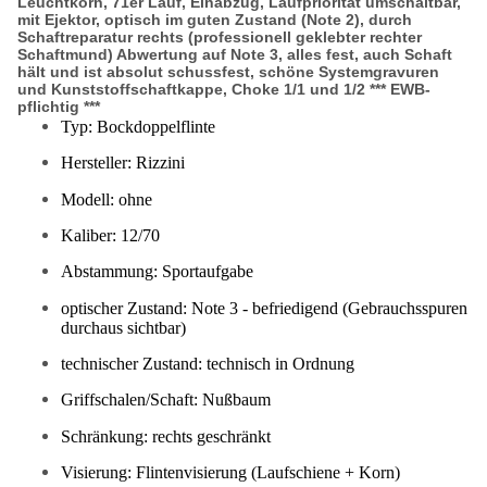
Leuchtkorn, 71er Lauf, Einabzug, Laufpriorität umschaltbar,
mit Ejektor, optisch im guten Zustand (Note 2), durch
Schaftreparatur rechts (professionell geklebter rechter
Schaftmund) Abwertung auf Note 3, alles fest, auch Schaft
hält und ist absolut schussfest, schöne Systemgravuren
und Kunststoffschaftkappe, Choke 1/1 und 1/2 *** EWB-
pflichtig ***
Typ: Bockdoppelflinte
Hersteller: Rizzini
Modell: ohne
Kaliber: 12/70
Abstammung: Sportaufgabe
optischer Zustand: Note 3 - befriedigend (Gebrauchsspuren
durchaus sichtbar)
technischer Zustand: technisch in Ordnung
Griffschalen/Schaft: Nußbaum
Schränkung: rechts geschränkt
Visierung: Flintenvisierung (Laufschiene + Korn)