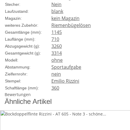
Nein
Stecher:
blank
Laufzustand:
kein Magazin
Magazin:
Riemenbügelösen
weiteres Zubehör:
1145
Gesamtlänge (mm):
710
Lauflänge (mm):
3260
Abzugsgewicht (g):
3314
Gesamtgewicht (g):
ohne
Modell:
Sportaufgabe
Abstammung:
nein
Zielfernrohr:
Emilio Rizzini
Stempel:
360
Schaftlänge (mm):
Bewertungen
Ähnliche Artikel