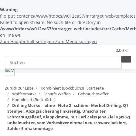
Warning
:
file_put_contents(/www/htdocs/w012ea57/mrtarget_web/templates_c/
Failed to open stream: No such file or directory in
/www/htdocs/w012ea57/mrtarget_web/includes/src/Cache/Meth
on line
64
Zum Hauptinhalt springen
Zum Menü springen
0,00 €
Zurück zur Liste
Kombiniert (Bockbüchs)
Startseite
Waffenmarkt
Scharfe Waffen
Gebrauchtwaffen
Kombiniert (Bockbüchs)
Drilling Merkel - ohne - Note 2 - schöner Merkel-Drilling, Q1
Stempel, Abzugssicherung linksseitig, Umschalter
Schrot/Kugellauf, Klappkimme, mit Carl Zeiss Jena Ziel 4 (4x32)
unbeleuchtet, vom Vorbesitzer einmal neu schwarz lackiert,
Suhler Einhakmontage