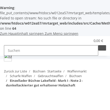
Warning
:
file_put_contents(/www/htdocs/w012ea57/mrtarget_web/templates_c/
Failed to open stream: No such file or directory in
/www/htdocs/w012ea57/mrtarget_web/includes/src/Cache/Meth
on line
64
Zum Hauptinhalt springen
Zum Menü springen
0,00 €
Zurück zur Liste
Büchsen
Startseite
Waffenmarkt
Scharfe Waffen
Gebrauchtwaffen
Büchsen
Einzellader Büchse Lakefield - Mark I - Note 2 -
dunkellackierter gut erhaltener Holzschaft