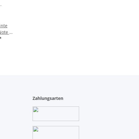
inte
ote 2 -
abzug
*
r, Choke
n (voll
hönes
stem,
auf
lkorn,
acke,
tkappe,
sen,
Zahlungsarten