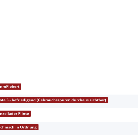
mmFlobert
ote 3 - befriedigend (Gebrauchsspuren durchaus sichtbar)
inzellader Flinte
echnisch in Ordnung