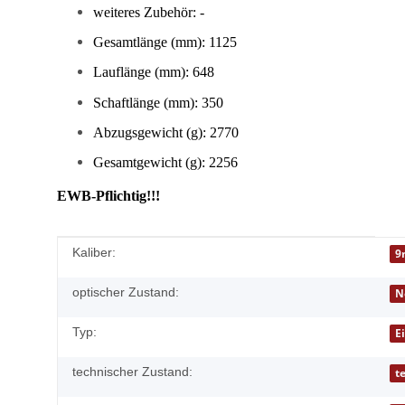
weiteres Zubehör: -
Gesamtlänge (mm): 1125
Lauflänge (mm): 648
Schaftlänge (mm): 350
Abzugsgewicht (g): 2770
Gesamtgewicht (g): 2256
EWB-Pflichtig!!!
Produkteigenschaft
Wert
Kaliber:
9
optischer Zustand:
N
Typ:
E
technischer Zustand:
t