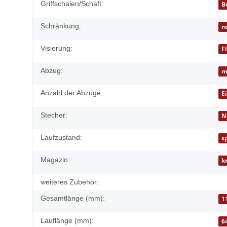
Griffschalen/Schaft:
B
Schränkung:
r
Visierung:
F
Abzug:
m
Anzahl der Abzüge:
E
Stecher:
N
Laufzustand:
s
Magazin:
k
weiteres Zubehör:
Gesamtlänge (mm):
1
Lauflänge (mm):
6