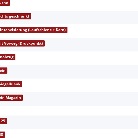
uche
echts geschränkt
lintenvisierung (Laufschiene + Korn)
it Vorweg (Druckpunkt)
inabzug
ein
piegelblank
ein Magazin
125
48