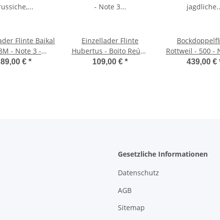
ader Flinte Baikal
Einzellader Flinte
Bockdoppelfl
8M - Note 3 -
Hubertus - Boito Reúna
Rottweil - 500 - N
siche, robuste
- Note 3 - sehr führige
jagdliche Ein
89,00 €
*
109,00 €
*
439,00 €
inzellader-
Einzelladerflinte mit
Flinte, Ausziehe
pplaufflinte,
Hahnspannung, sehr
1Stern und 3Ster
erungen auf dem
guter Zustand mit
und halb), sc
, Kipplaufflinte,
Kunststoffschaftkappe,
verziertes Sy
icherung in
Perlkorn, 12er Kalber,
Sicherung 
nähe, ventilierte
kein
Kolbenhals, Per
ischaftkappe,
Stahlschrotbeschuss,
keine Schaftb
nbügelösen, mit
Kunststoffschaf
ieher, Magnum-
Gesetzliche Informationen
Riemenbügelö
nkaliber (12/76),
ventiliert
Datenschutz
ke
AGB
Sitemap