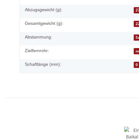
Abzugsgewicht (g):
2
Gesamtgewicht (g):
2
Abstammung:
S
Zielfernrohr:
n
Schaftlänge (mm):
0