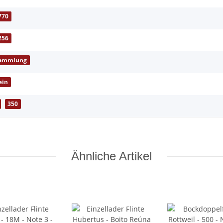
770
256
ammlung
ein
350
Ähnliche Artikel