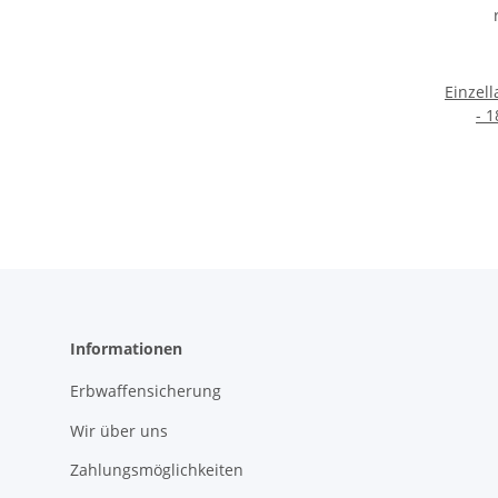
Einzell
- 1
rus
E
Ki
Verzi
System
S
Abzugs
Gumm
Rieme
Informationen
Ausz
Flinte
Erbwaffensicherung
Wir über uns
Zahlungsmöglichkeiten