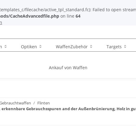
plates_c/filecache/active_tpl_standard.fc): Failed to open stream: 
ods/CacheAdvancedfile.php
on line
64
n
n
Optiken
WaffenZubehör
Targets
Ankauf von Waffen
Gebrauchtwaffen
Flinten
Flinte, erkennbare Gebrauchsspuren and der Außenbrünierung, Holz in 