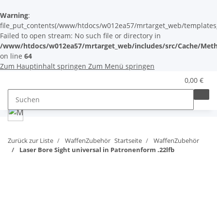
Warning
:
file_put_contents(/www/htdocs/w012ea57/mrtarget_web/templates_c/
Failed to open stream: No such file or directory in
/www/htdocs/w012ea57/mrtarget_web/includes/src/Cache/Meth
on line
64
Zum Hauptinhalt springen
Zum Menü springen
0,00 €
Zurück zur Liste
WaffenZubehör
Startseite
WaffenZubehör
Laser Bore Sight universal in Patronenform .22lfb