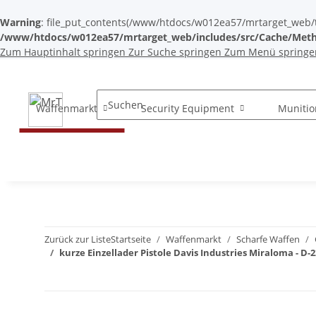
Warning
: file_put_contents(/www/htdocs/w012ea57/mrtarget_web/tem
/www/htdocs/w012ea57/mrtarget_web/includes/src/Cache/Meth
Zum Hauptinhalt springen
Zur Suche springen
Zum Menü springe
Waffenmarkt
Security Equipment
Munitio
Zurück zur Liste
Startseite
Waffenmarkt
Scharfe Waffen
kurze Einzellader Pistole Davis Industries Miraloma - D