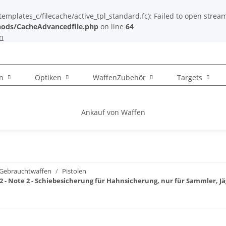
plates_c/filecache/active_tpl_standard.fc): Failed to open stream: 
ods/CacheAdvancedfile.php
on line
64
n
n
Optiken
WaffenZubehör
Targets
Ankauf von Waffen
Gebrauchtwaffen
Pistolen
-22 - Note 2 - Schiebesicherung für Hahnsicherung, nur für Sammler,