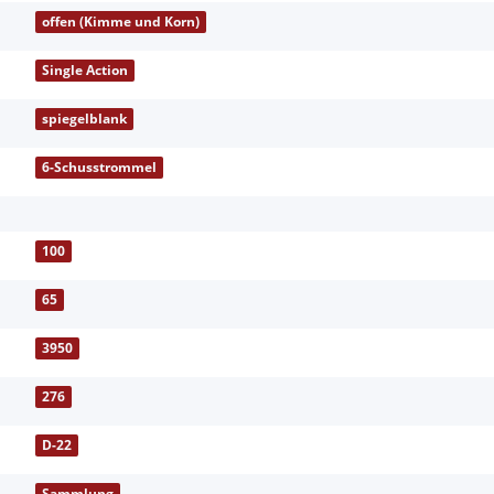
offen (Kimme und Korn)
Single Action
spiegelblank
6-Schusstrommel
100
65
3950
276
D-22
Sammlung