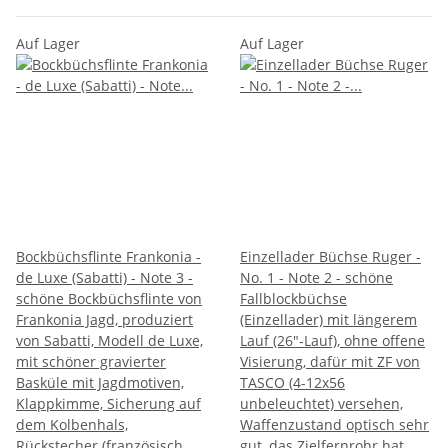
Auf Lager
Auf Lager
Bockbüchsflinte Frankonia -
Einzellader Büchse Ruger -
de Luxe (Sabatti) - Note 3 -
No. 1 - Note 2 - schöne
schöne Bockbüchsflinte von
Fallblockbüchse
Frankonia Jagd, produziert
(Einzellader) mit längerem
von Sabatti, Modell de Luxe,
Lauf (26"-Lauf), ohne offene
mit schöner gravierter
Visierung, dafür mit ZF von
Basküle mit Jagdmotiven,
TASCO (4-12x56
Klappkimme, Sicherung auf
unbeleuchtet) versehen,
dem Kolbenhals,
Waffenzustand optisch sehr
Rückstecher (französisch
gut, das Zielfernrohr hat