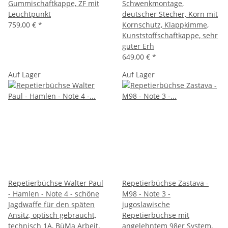
Gummischaftkappe, ZF mit
Schwenkmontage,
Leuchtpunkt
deutscher Stecher, Korn mit
759,00 €
*
Kornschutz, Klappkimme,
Kunststoffschaftkappe, sehr
guter Erh
649,00 €
*
Auf Lager
Auf Lager
Repetierbüchse Walter Paul
Repetierbüchse Zastava -
- Hamlen - Note 4 - schöne
M98 - Note 3 -
Jagdwaffe für den späten
jugoslawische
Ansitz, optisch gebraucht,
Repetierbüchse mit
technisch 1A, BüMa Arbeit,
angelehntem 98er System,