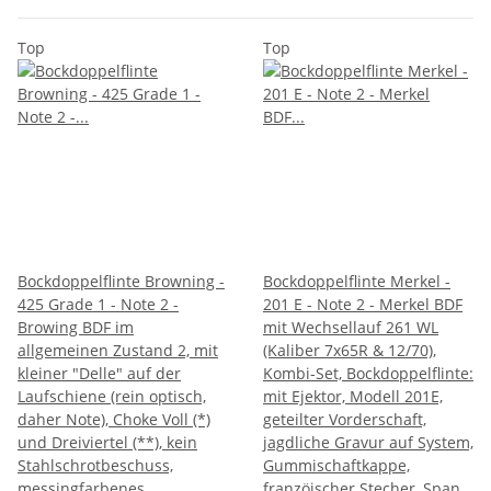
Top
Top
Bockdoppelflinte Browning -
Bockdoppelflinte Merkel -
425 Grade 1 - Note 2 -
201 E - Note 2 - Merkel BDF
Browing BDF im
mit Wechsellauf 261 WL
allgemeinen Zustand 2, mit
(Kaliber 7x65R & 12/70),
kleiner "Delle" auf der
Kombi-Set, Bockdoppelflinte:
Laufschiene (rein optisch,
mit Ejektor, Modell 201E,
daher Note), Choke Voll (*)
geteilter Vorderschaft,
und Dreiviertel (**), kein
jagdliche Gravur auf System,
Stahlschrotbeschuss,
Gummischaftkappe,
messingfarbenes
franzöischer Stecher, Span