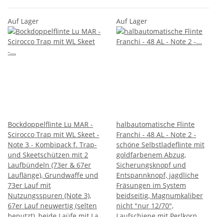
Auf Lager
Auf Lager
Bockdoppelflinte Lu MAR -
halbautomatische Flinte
Scirocco Trap mit WL Skeet -
Franchi - 48 AL - Note 2 -
Note 3 - Kombipack f. Trap-
schöne Selbstladeflinte mit
und Skeetschützen mit 2
goldfarbenem Abzug,
Laufbündeln (73er & 67er
Sicherungsknopf und
Lauflänge), Grundwaffe und
Entspannknopf, jagdliche
73er Lauf mit
Fräsungen im System
Nutzungsspuren (Note 3),
beidseitig, Magnumkaliber
67er Lauf neuwertig (selten
nicht "nur 12/70",
benutzt), beide Laüfe mit La
Laufschiene mit Perlkorn,