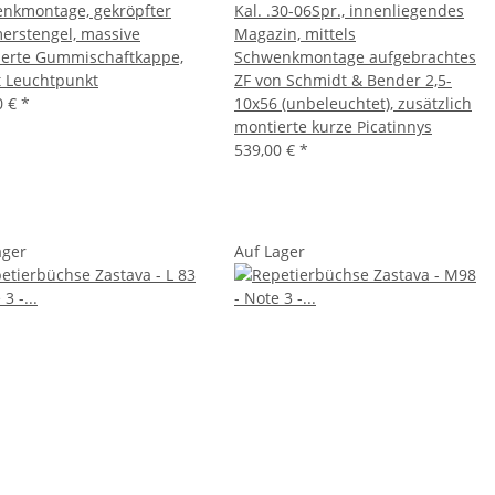
nkmontage, gekröpfter
Kal. .30-06Spr., innenliegendes
rstengel, massive
Magazin, mittels
lierte Gummischaftkappe,
Schwenkmontage aufgebrachtes
t Leuchtpunkt
ZF von Schmidt & Bender 2,5-
0 €
*
10x56 (unbeleuchtet), zusätzlich
montierte kurze Picatinnys
539,00 €
*
ager
Auf Lager