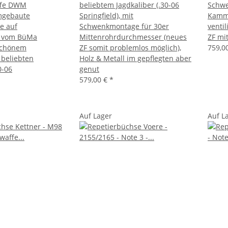
ffe DWM
beliebtem Jagdkaliber (.30-06
Schwe
mgebaute
Springfield), mit
Kamme
e auf
Schwenkmontage für 30er
venti
r vom BüMa
Mittenrohrdurchmesser (neues
ZF mi
 schönem
ZF somit problemlos möglich),
759,0
 beliebten
Holz & Metall im gepflegten aber
0-06
genut
579,00 €
*
Auf Lager
Auf L