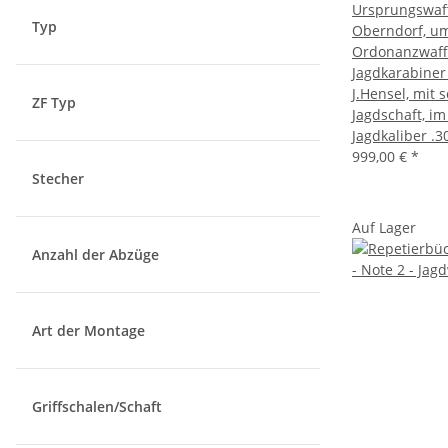
Ursprungswa
Typ
Oberndorf, u
Ordonanzwaff
Jagdkarabine
J.Hensel, mit
ZF Typ
Jagdschaft, im
Jagdkaliber .3
999,00 €
*
Stecher
Auf Lager
Anzahl der Abzüge
Art der Montage
Griffschalen/Schaft