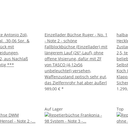
e Antonio Zoli,
Einzellader Büchse Ruger - No. 1
halba
l. .30-06 Spr. &
- Note 2 - schöne
Heckle
tück mit
Fallblockbüchse (Einzellader) mit
Zusta
eidungen,
längerem Lauf (26"-Lauf), ohne
2,5, 
2, aus Nachlaß
offene Visierung, dafür mit ZF
belieb
htig ***
von TASCO (4-12x56
Selbs
unbeleuchtet) versehen,
Koch 
Waffenzustand optisch sehr gut,
Klapp
das Zielfernrohr hat aber äußerl
Sicher
989,00 €
*
1.299
Auf Lager
Top