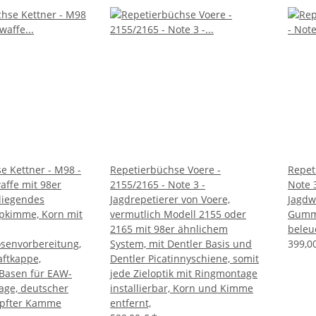
e Kettner - M98 -
Repetierbüchse Voere -
Repet
affe mit 98er
2155/2165 - Note 3 -
Note 
liegendes
Jagdrepetierer von Voere,
Jagdwa
pkimme, Korn mit
vermutlich Modell 2155 oder
Gummi
2165 mit 98er ähnlichem
beleu
senvorbereitung,
System, mit Dentler Basis und
399,0
aftkappe,
Dentler Picatinnyschiene, somit
Basen für EAW-
jede Zieloptik mit Ringmontage
ge, deutscher
installierbar, Korn und Kimme
öpfter Kamme
entfernt,