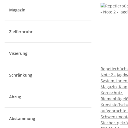
Magazin
Zielfernrohr
Visierung
Repetierbüchs
Note 2 - Jagdw
Schränkung
System, innen
Magazin, Klap
Kornschutz,
Abzug
Riemenbügelö
Kunststoffsch
aufgebrachte 
Schwenkmonta
Abstammung
Stecher, gekr