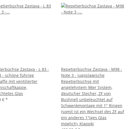
ierbüchse Zastava - L 83 -
Repetierbüchse Zastava - M98 -
3 - schöne führige
Note 3 - jugoslawische
ffe mit ventilierter
Repetierbüchse mit
schaftkappe,
angelehntem 98er System,
chtetes Glas
deutscher Stecher, ZF von
0 €
*
Bushnell unbeleuchtet auf
Schwenkmontage mit 1" Ringen
(somit ist ein Wechsel des ZF auf
ein anderes 1"iges Glas
möglich), Klappki