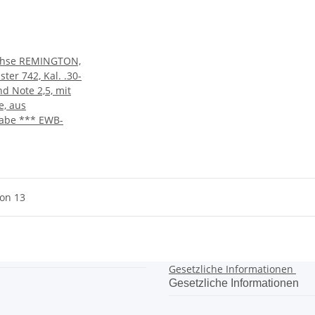
chse REMINGTON,
er 742, Kal. .30-
nd Note 2,5, mit
e, aus
gabe *** EWB-
von 13
Gesetzliche Informationen
Gesetzliche Informationen