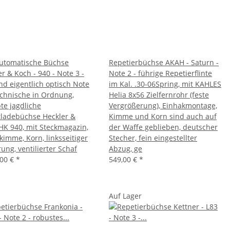
utomatische Büchse
Repetierbüchse AKAH - Saturn -
r & Koch - 940 - Note 3 -
Note 2 - führige Repetierflinte
nd eigentlich optisch Note
im Kal. .30-06Spring, mit KAHLES
technische in Ordnung,
Helia 8x56 Zielfernrohr (feste
te jagdliche
Vergrößerung), Einhakmontage,
tladebüchse Heckler &
Kimme und Korn sind auch auf
HK 940, mit Steckmagazin,
der Waffe geblieben, deutscher
kimme, Korn, linksseitiger
Stecher, fein eingestellter
ung, ventilierter Schaf
Abzug, ge
,00 €
*
549,00 €
*
Auf Lager