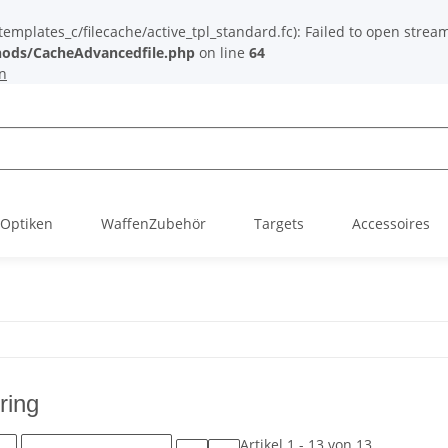
plates_c/filecache/active_tpl_standard.fc): Failed to open stream: 
ods/CacheAdvancedfile.php
on line
64
n
Optiken
WaffenZubehör
Targets
Accessoires
ring
Artikel 1 - 13 von 13