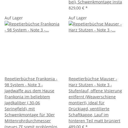
bei), Schwenkmontage insta
829,00 €
*
Auf Lager
Auf Lager
Repetierbüchse Frankonia -
Repetierbüchse Mauser -
98 System - Note 3 -
Harz Stutzen - Note 3 -
Jagdwaffe aus dem Hause
Stufenlauf, offene Visierung
Frankonia im beliebtem
entfernt (Weaverschiene
Jagdkaliber (.30-06
montiert), ideal für
Springfield), mit
Drückjagd, ventilierte
Schwenkmontage für 30er
Schaftkappe, Lauf im
Mittenrohrdurchmesser
hinteren Teil matt brüniert
(neues ZF somit problemlos
489,00 €
*