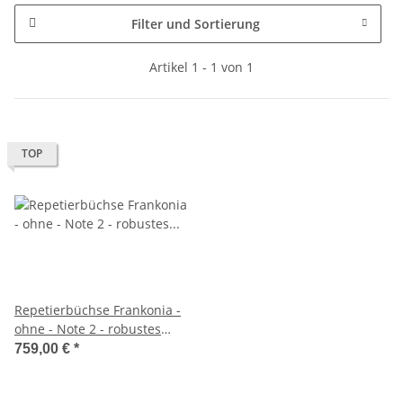
Filter und Sortierung
Artikel 1 - 1 von 1
TOP
Repetierbüchse Frankonia -
ohne - Note 2 - robustes
98er System, deutscher
759,00 €
*
Stecher, Schwenkmontage,
gekröpfter Kammerstengel,