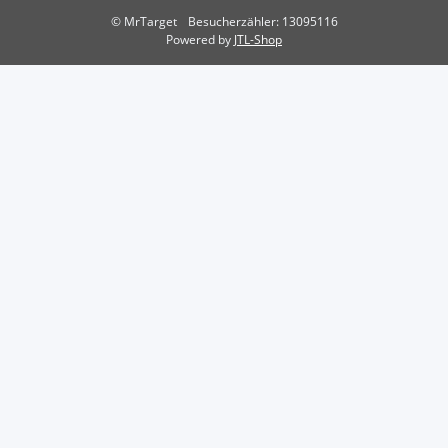
© MrTarget
Besucherzähler: 13095116
Powered by
JTL-Shop