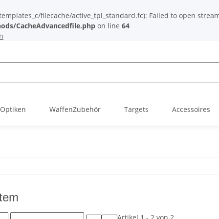
plates_c/filecache/active_tpl_standard.fc): Failed to open stream: 
ods/CacheAdvancedfile.php
on line
64
n
Optiken
WaffenZubehör
Targets
Accessoires
stem
Artikel 1 - 2 von 2