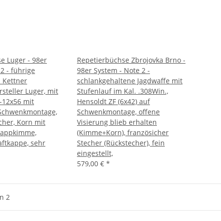
e Luger - 98er
Repetierbüchse Zbrojovka Brno -
2 - führige
98er System - Note 2 -
n Kettner
schlankgehaltene Jagdwaffe mit
rsteller Luger, mit
Stufenlauf im Kal. .308Win.,
3-12x56 mit
Hensoldt ZF (6x42) auf
 Schwenkmontage,
Schwenkmontage, offene
cher, Korn mit
Visierung blieb erhalten
Klappkimme,
(Kimme+Korn), französicher
aftkappe, sehr
Stecher (Rückstecher), fein
eingestellt,
579,00 €
*
on 2