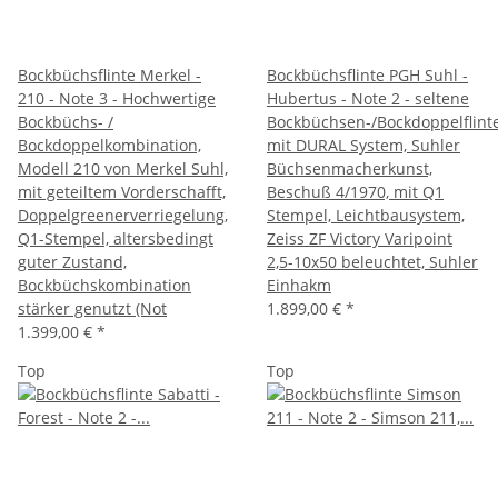
Bockbüchsflinte Merkel -
Bockbüchsflinte PGH Suhl -
210 - Note 3 - Hochwertige
Hubertus - Note 2 - seltene
Bockbüchs- /
Bockbüchsen-/Bockdoppelflint
Bockdoppelkombination,
mit DURAL System, Suhler
Modell 210 von Merkel Suhl,
Büchsenmacherkunst,
mit geteiltem Vorderschafft,
Beschuß 4/1970, mit Q1
Doppelgreenerverriegelung,
Stempel, Leichtbausystem,
Q1-Stempel, altersbedingt
Zeiss ZF Victory Varipoint
guter Zustand,
2,5-10x50 beleuchtet, Suhler
Bockbüchskombination
Einhakm
stärker genutzt (Not
1.899,00 €
*
1.399,00 €
*
Top
Top