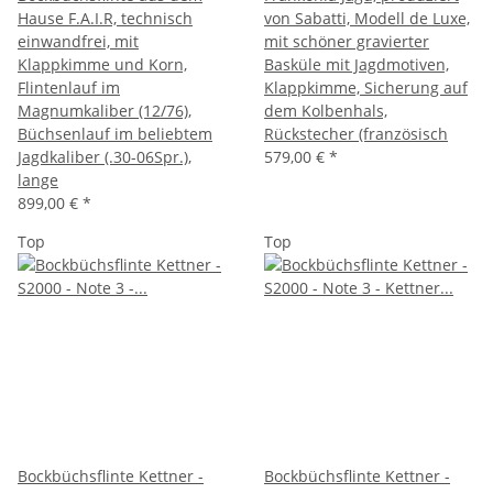
Hause F.A.I.R, technisch
von Sabatti, Modell de Luxe,
einwandfrei, mit
mit schöner gravierter
Klappkimme und Korn,
Basküle mit Jagdmotiven,
Flintenlauf im
Klappkimme, Sicherung auf
Magnumkaliber (12/76),
dem Kolbenhals,
Büchsenlauf im beliebtem
Rückstecher (französisch
Jagdkaliber (.30-06Spr.),
579,00 €
*
lange
899,00 €
*
Top
Top
Bockbüchsflinte Kettner -
Bockbüchsflinte Kettner -