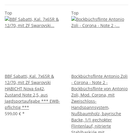
Top
Top
BBF Sabatti, Kal. 7x65R &
Bockbüchsflinte Antonio Zoli
12/70, mit ZF Swarovski
- Corona - Note 2 -
HABICHT Nova 6x42,
Bockbüchsflinte von Antonio
Zustand Note 2,5, aus
Zoli, Mod. Corona, mit
Jagdsportaufgabe *** EWB-
Zweischloss-
pflichtig ***
Handspannsystem,
599,00 €
*
Nußbaumholz, bayrische
Backe, 1/1 gechokter
Flintenlauf, nitrierte
Stahlbasküle mit