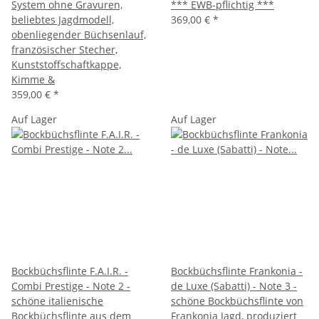
System ohne Gravuren,
*** EWB-pflichtig ***
beliebtes Jagdmodell,
369,00 €
*
obenliegender Büchsenlauf,
französischer Stecher,
Kunststoffschaftkappe,
Kimme &
359,00 €
*
Auf Lager
Auf Lager
Bockbüchsflinte F.A.I.R. -
Bockbüchsflinte Frankonia -
Combi Prestige - Note 2 -
de Luxe (Sabatti) - Note 3 -
schöne italienische
schöne Bockbüchsflinte von
Bockbüchsflinte aus dem
Frankonia Jagd, produziert