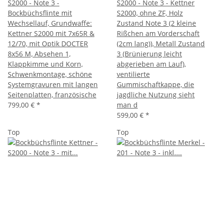
S2000 - Note 3 -
S2000 - Note 3 - Kettner
Bockbüchsflinte mit
S2000, ohne ZF, Holz
Wechsellauf, Grundwaffe:
Zustand Note 3 (2 kleine
Kettner S2000 mit 7x65R &
Rißchen am Vorderschaft
12/70, mit Optik DOCTER
(2cm lang)), Metall Zustand
8x56 M, Absehen 1,
3 (Brünierung leicht
Klappkimme und Korn,
abgerieben am Lauf),
Schwenkmontage, schöne
ventilierte
Systemgravuren mit langen
Gummischaftkappe, die
Seitenplatten, französische
jagdliche Nutzung sieht
799,00 €
*
man d
599,00 €
*
Top
Top