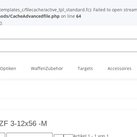
plates_c/filecache/active_tpl_standard.fc): Failed to open stream: 
ods/CacheAdvancedfile.php
on line
64
n
Optiken
WaffenZubehör
Targets
Accessoires
ZF 3-12x56 -M
Artikel 1 - 1 von 1