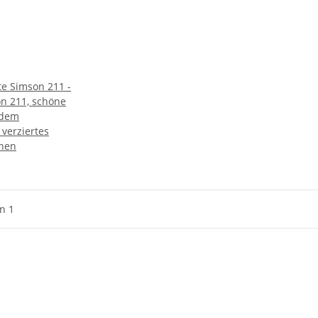
te Simson 211 -
on 211, schöne
 dem
 verziertes
chen
on 1