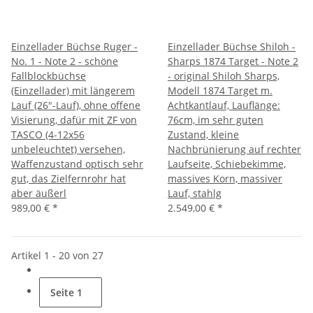
Einzellader Büchse Ruger -
Einzellader Büchse Shiloh -
No. 1 - Note 2 - schöne
Sharps 1874 Target - Note 2
Fallblockbüchse
- original Shiloh Sharps,
(Einzellader) mit längerem
Modell 1874 Target m.
Lauf (26"-Lauf), ohne offene
Achtkantlauf, Lauflänge:
Visierung, dafür mit ZF von
76cm, im sehr guten
TASCO (4-12x56
Zustand, kleine
unbeleuchtet) versehen,
Nachbrünierung auf rechter
Waffenzustand optisch sehr
Laufseite, Schiebekimme,
gut, das Zielfernrohr hat
massives Korn, massiver
aber äußerl
Lauf, stahlg
989,00 €
*
2.549,00 €
*
Artikel 1 - 20 von 27
Seite
1