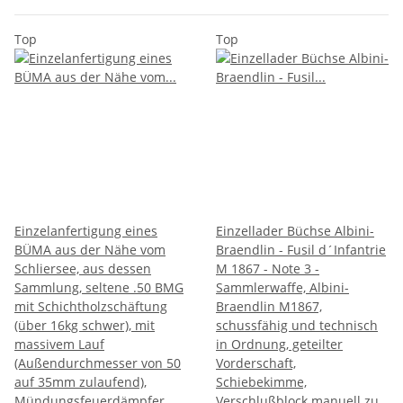
Top
Top
Einzelanfertigung eines
Einzellader Büchse Albini-
BÜMA aus der Nähe vom
Braendlin - Fusil d´Infantrie
Schliersee, aus dessen
M 1867 - Note 3 -
Sammlung, seltene .50 BMG
Sammlerwaffe, Albini-
mit Schichtholzschäftung
Braendlin M1867,
(über 16kg schwer), mit
schussfähig und technisch
massivem Lauf
in Ordnung, geteilter
(Außendurchmesser von 50
Vorderschaft,
auf 35mm zulaufend),
Schiebekimme,
Mündungsfeuerdämpfer
Verschlußblock manuell zu