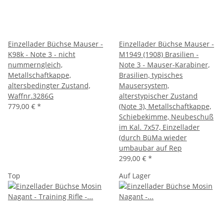
Einzellader Büchse Mauser -
Einzellader Büchse Mauser -
K98k - Note 3 - nicht
M1949 (1908) Brasilien -
nummerngleich,
Note 3 - Mauser-Karabiner,
Metallschaftkappe,
Brasilien, typisches
altersbedingter Zustand,
Mausersystem,
Waffnr.3286G
alterstypischer Zustand
779,00 €
*
(Note 3), Metallschaftkappe,
Schiebekimme, Neubeschuß
im Kal. 7x57, Einzellader
(durch BüMa wieder
umbaubar auf Rep
299,00 €
*
Top
Auf Lager