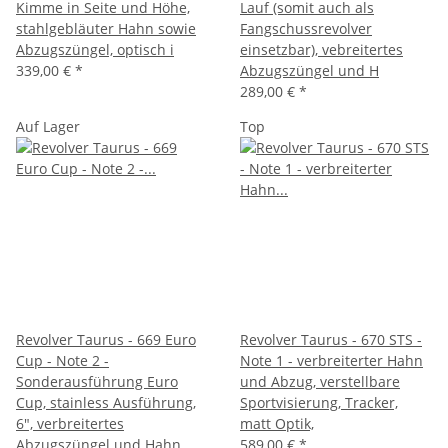
Kimme in Seite und Höhe,
Lauf (somit auch als
stahlgebläuter Hahn sowie
Fangschussrevolver
Abzugszüngel, optisch i
einsetzbar), vebreitertes
339,00 €
*
Abzugszüngel und H
289,00 €
*
Auf Lager
Top
Revolver Taurus - 669 Euro
Revolver Taurus - 670 STS -
Cup - Note 2 -
Note 1 - verbreiterter Hahn
Sonderausführung Euro
und Abzug, verstellbare
Cup, stainless Ausführung,
Sportvisierung, Tracker,
6", verbreitertes
matt Optik,
Abzugszüngel und Hahn
589,00 €
*