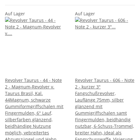
Auf Lager
Auf Lager
Revolver Taurus - 44 - Note
Revolver Taurus - 606 - Note
2 - Magnum-Revolver v.
2 - kurzer 3"
Taurus Brasil, Kal.
Fangschußrevolver,
44Magnum, schwarze
Lauflänge 75mm, silber
Gummiformgriffschalen mit
glänzend mit
Fingermulden, 6" Lauf,
Gummigriffschalen samt
silberfarben glänzend,
Fingermulden, beidhändig
beidhändige Nutzung
nutzbar, 6-Schuss-Trommel,
möglich, vebreitertes
breiter Hahn, ideal als
Abzugszüngel und Hahn,
Fangschusswaffe, Visierung