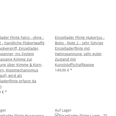
lader Flinte Falco - ohne -
Einzellader Flinte Hubertus -
2 - handliche Flobertwaffe
Boito - Note 2 - sehr führige
olvergriff, Einzellader,
Einzelladerflinte mit
panner, ins System
Hahnspannung, sehr guter
lassene Kimme zur
Zustand mit
rung über Kimme & Korn,
Kunststoffschaftkappe
orn, Kippmechanismus
149,00 €
*
auf), wird als
laderflinte erfasst da
m
0 €
*
ager
Auf Lager