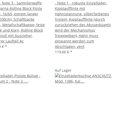
- Note 3 - Sammlerwaffe
- Note 1 - robuste Einzellader-
arna Rolling Block Flinte
Kipplaufflinte mit
l. 16/65, extrem langer
Hahnspannung, silberfarbenes
(100cm), Schaftbacke
System, Kipplaufflinte (durch
, Metallschaftkappe, feste
zurückziehen des Abzugsbügels
 und Korn, Rolling Block
wird der Mechanismus
hluß mit Auszieher,
freigegeben), Hahn muss
er Laufteil Ac
gespannt werden zum
0 €
*
Abschlagen, vent
119,00 €
*
Auf Lager