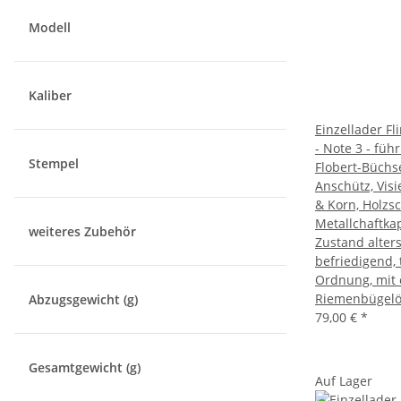
Modell
Kaliber
Einzellader Fl
- Note 3 - füh
Stempel
Flobert-Büch
Anschütz, Vis
& Korn, Holzsc
Metallchaftka
weiteres Zubehör
Zustand alter
befriedigend, 
Ordnung, mit 
Riemenbügelö
Abzugsgewicht (g)
79,00 €
*
Gesamtgewicht (g)
Auf Lager