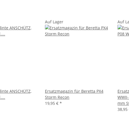
Auf Lager
Auf L
Ersatzmagazin für Beretta PX4
Ersat
Storm Recon
WWII-E
19,95 €
*
mm St
38,95