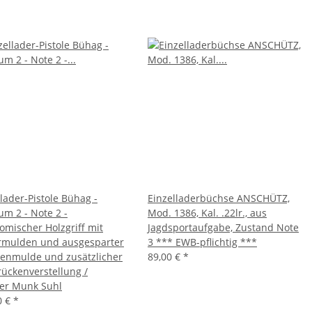
lader-Pistole Bühag -
Einzelladerbüchse ANSCHÜTZ,
um 2 - Note 2 -
Mod. 1386, Kal. .22lr., aus
omischer Holzgriff mit
Jagdsportaufgabe, Zustand Note
rmulden und ausgesparter
3 *** EWB-pflichtig ***
nmulde und zusätzlicher
89,00 €
*
ückenverstellung /
er Munk Suhl
0 €
*