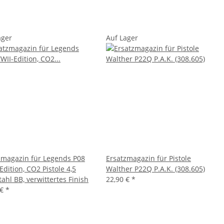
ager
Auf Lager
zmagazin für Legends P08
Ersatzmagazin für Pistole
dition, CO2 Pistole 4,5
Walther P22Q P.A.K. (308.605)
ahl BB, verwittertes Finish
22,90 €
*
 €
*