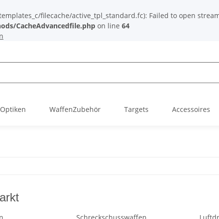
plates_c/filecache/active_tpl_standard.fc): Failed to open stream: 
ods/CacheAdvancedfile.php
on line
64
n
Optiken
WaffenZubehör
Targets
Accessoires
arkt
n
Schreckschusswaffen
Luftd