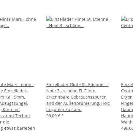
inte Mars - ohne -
Einzellader Flinte St. Etienne - -
Einzel
ge Einzellader-
Note 3 - schöne EL Flinte,
Centr
 im Kal. 9mm,
erkennbare Gebrauchsspuren
Ergon
Abzugszüngel,
and der Außenbrünierung, Holz
Finge
, Korn mit
in gutem Zustand
Daume
olz und Technik
99,00 €
*
Handr
r die
Walth
g etwas berieben
499,0