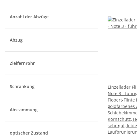
Anzahl der Abzüge
Abzug
Zielfernrohr
Schränkung
Einzellader Fl
Note 3 - führi
Flobert-Flinte
goldfarbenes 
Abstammung
Schiebekimme
Kornschutz, H
sehr gut, leide
Laufbrünierun
optischer Zustand