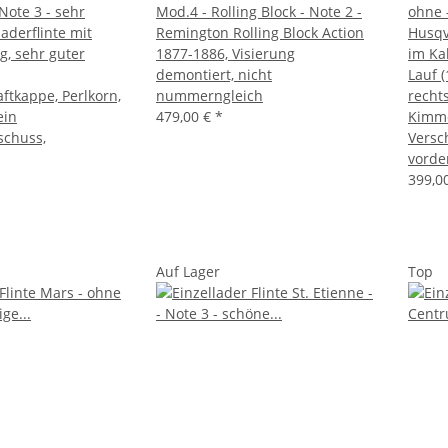
Note 3 - sehr
Mod.4 - Rolling Block - Note 2 -
ohne 
laderflinte mit
Remington Rolling Block Action
Husqv
, sehr guter
1877-1886, Visierung
im Ka
demontiert, nicht
Lauf 
ftkappe, Perlkorn,
nummerngleich
rechts
ein
479,00 €
*
Kimme
schuss,
Versc
vorder
399,0
Auf Lager
Top