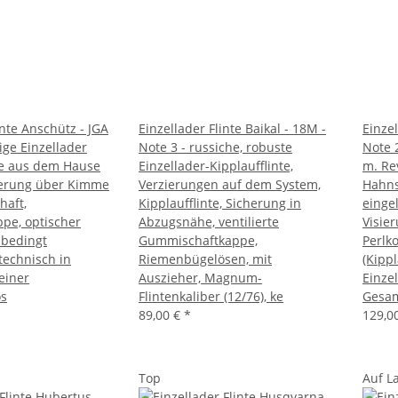
inte Anschütz - JGA
Einzellader Flinte Baikal - 18M -
Einzel
rige Einzellader
Note 3 - russiche, robuste
Note 
se aus dem Hause
Einzellader-Kipplaufflinte,
m. Rev
ierung über Kimme
Verzierungen auf dem System,
Hahns
haft,
Kipplaufflinte, Sicherung in
einge
ppe, optischer
Abzugsnähe, ventilierte
Visie
sbedingt
Gummischaftkappe,
Perlk
technisch in
Riemenbügelösen, mit
(Kippl
einer
Auszieher, Magnum-
Einzel
s
Flintenkaliber (12/76), ke
Gesa
89,00 €
*
129,0
Top
Auf L