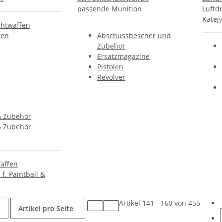
passende Munition
Luftd
Kateg
htwaffen
fen
Abschussbescher und
Zubehör
Ersatzmagazine
Pistolen
Revolver
 Zubehör
 Zubehör
affen
f. Paintball &
Artikel 141 - 160 von 455
Artikel pro Seite