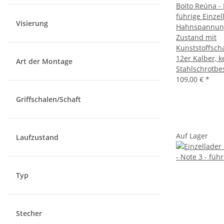
Boito Reúna - 
führige Einzel
Visierung
Hahnspannung
Zustand mit
Kunststoffscha
12er Kalber, k
Art der Montage
Stahlschrotbe
109,00 €
*
Griffschalen/Schaft
Auf Lager
Laufzustand
Typ
Stecher